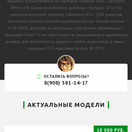
Вещание осуществляется со спутников «Eutelsat 36B», «Экспресс
АМУ1» (36 градусов восточной долготы), «Экспресс АТ1» (56
градусов восточной долготы), «Экспресс‑АТ2» (140 градусов
восточной долготы) на всей территории России. Онлайн‑контент
НТВ‑ПЛЮС доступен на мобильных устройствах, телевизорах с
функцией Smart TV, на сайте ntvplus.tv, выполненном в адаптивном
дизайне для просмотра на экранах с любой диагональю, а также с
помощью ОТТ‑приставки Vermax 4K IPTV.
ОСТАЛИСЬ ВОПРОСЫ?
8(908) 581-14-17
АКТУАЛЬНЫЕ МОДЕЛИ
10 000 РУБ.